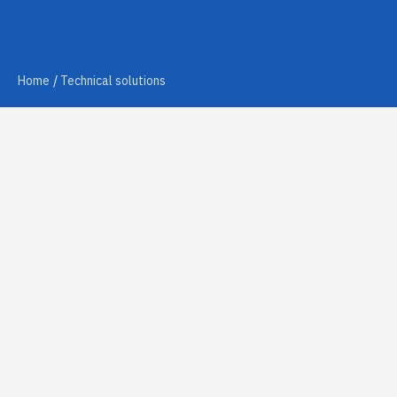
Home
Technical solutions
Ask for info
Prototype
IS COMPATIBILITY AN ISSUE?
We create tailor-made solutions to ensure the highest