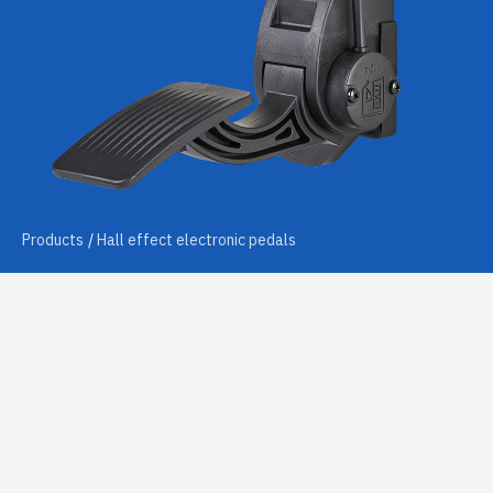
Products
Hall effect electronic pedals
Ask for info
EXPLORE THE PRODUCT