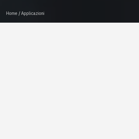
Home
Applicazioni
Richiedi info
Caratteristiche e
requisiti
I sistemi di trasmissione dei veicoli off-highway,
operando in condizioni gravose, richiedono l'utilizzo di
componenti robusti, precisi e affidabili con elevata
resistenza agli urti e alle vibrazioni e immunità alle
infiltrazioni.