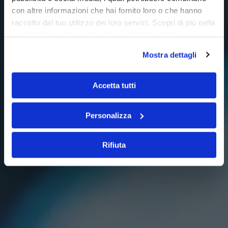
con altre informazioni che hai fornito loro o che hanno
raccolto dal tuo utilizzo dei loro servizi. Scopri di più nella
nostra
Informativa sulla privacy
. Puoi modificare o
revocare il consenso dalla nostra
Cookie Policy
.
Mostra dettagli
Accetta tutti
Personalizza
Rifiuta