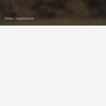
Home
Applicazioni
Richiedi info
Caratteristiche e
requisiti
I sollevatori telescopici, per impieghi agricoli e
industriali, sono mezzi che operando per lo più in
condizioni di lavoro e ambientali gravose necessitano di